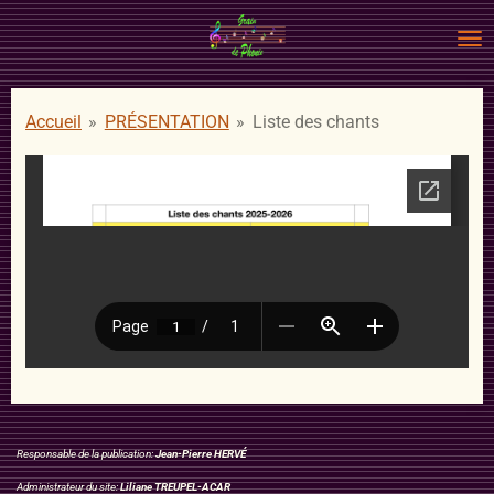
Passer
au
contenu
principal
Accueil
»
PRÉSENTATION
»
Liste des chants
Responsable de la publication:
Jean-Pierre HERVÉ
Administrateur du site:
Liliane TREUPEL-ACAR